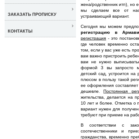
жена/родственник итп), но 
мы сделаем все от нас
ЗАКАЗАТЬ ПРОПИСКУ
устраивающий вариант.
Сегодня мы можем предл
КОНТАКТЫ
регистрацию в Арма
регистрация
- это постанов
где человек временно ост
том, если у вас уже есть п
вам важно пристроить ребен
вам не нужно выписыватьс
формой 3 вы запросто м
детский сад, устроится на 
плюсом в пользу такой реги
ее оформления составляет 
дешевле.
Постоянная рег
жительства, делается на 
10 лет и более. Отметка о 
вариант нужен для получени
требуют при приеме на рабо
В соответствии с зак
соотечественники и пр
гражданства, временно пр